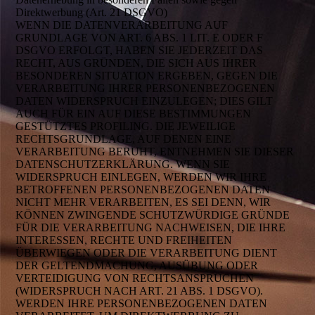
Direktwerbung (Art. 21 DSGVO)
WENN DIE DATENVERARBEITUNG AUF
GRUNDLAGE VON ART. 6 ABS. 1 LIT. E ODER F
DSGVO ERFOLGT, HABEN SIE JEDERZEIT DAS
RECHT, AUS GRÜNDEN, DIE SICH AUS IHRER
BESONDEREN SITUATION ERGEBEN, GEGEN DIE
VERARBEITUNG IHRER PERSONENBEZOGENEN
DATEN WIDERSPRUCH EINZULEGEN; DIES GILT
AUCH FÜR EIN AUF DIESE BESTIMMUNGEN
GESTÜTZTES PROFILING. DIE JEWEILIGE
RECHTSGRUNDLAGE, AUF DENEN EINE
VERARBEITUNG BERUHT, ENTNEHMEN SIE DIESER
DATENSCHUTZERKLÄRUNG. WENN SIE
WIDERSPRUCH EINLEGEN, WERDEN WIR IHRE
BETROFFENEN PERSONENBEZOGENEN DATEN
NICHT MEHR VERARBEITEN, ES SEI DENN, WIR
KÖNNEN ZWINGENDE SCHUTZWÜRDIGE GRÜNDE
FÜR DIE VERARBEITUNG NACHWEISEN, DIE IHRE
INTERESSEN, RECHTE UND FREIHEITEN
ÜBERWIEGEN ODER DIE VERARBEITUNG DIENT
DER GELTENDMACHUNG, AUSÜBUNG ODER
VERTEIDIGUNG VON RECHTSANSPRÜCHEN
(WIDERSPRUCH NACH ART. 21 ABS. 1 DSGVO).
WERDEN IHRE PERSONENBEZOGENEN DATEN