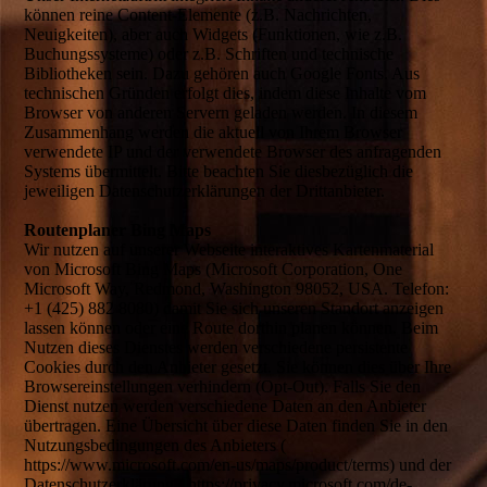
können reine Content-Elemente (z.B. Nachrichten,
Neuigkeiten), aber auch Widgets (Funktionen, wie z.B.
Buchungssysteme) oder z.B. Schriften und technische
Bibliotheken sein. Dazu gehören auch Google Fonts. Aus
technischen Gründen erfolgt dies, indem diese Inhalte vom
Browser von anderen Servern geladen werden. In diesem
Zusammenhang werden die aktuell von Ihrem Browser
verwendete IP und der verwendete Browser des anfragenden
Systems übermittelt. Bitte beachten Sie diesbezüglich die
jeweiligen Datenschutzerklärungen der Drittanbieter.
Routenplaner Bing Maps
Wir nutzen auf unserer Webseite interaktives Kartenmaterial
von Microsoft Bing Maps (Microsoft Corporation, One
Microsoft Way, Redmond, Washington 98052, USA. Telefon:
+1 (425) 882 8080) damit Sie sich unseren Standort anzeigen
lassen können oder eine Route dorthin planen können. Beim
Nutzen dieses Dienstes werden verschiedene persistente
Cookies durch den Anbieter gesetzt. Sie können dies über Ihre
Browsereinstellungen verhindern (Opt-Out). Falls Sie den
Dienst nutzen werden verschiedene Daten an den Anbieter
übertragen. Eine Übersicht über diese Daten finden Sie in den
Nutzungsbedingungen des Anbieters (
https://www.microsoft.com/en-us/maps/product/terms) und der
Datenschutzerklärung ( https://privacy.microsoft.com/de-