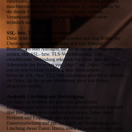
verarbeiten, an sich oder an einen Dritten in einem gängigen,
maschinenlesbaren Format aushändigen zu lassen. Sofern Sie
die direkte Übertragung der Daten an einen anderen
Verantwortlichen verlangen, erfolgt dies nur, soweit es
technisch machbar ist.
SSL- bzw. TLS-Verschlüsselung
Diese Seite nutzt aus Sicherheitsgründen und zum Schutz der
Übertragung vertraulicher Inhalte, wie zum Beispiel
Bestellungen oder Anfragen, die Sie an uns als Seitenbetreiber
senden, eine SSL- bzw. TLS-Verschlüsselung. Eine
verschlüsselte Verbindung erkennen Sie daran, dass die
Adresszeile des Browsers von „http://“ auf „https://“ wechselt
und an dem Schloss-Symbol in Ihrer Browserzeile.
Wenn die SSL- bzw. TLS-Verschlüsselung aktiviert ist, können
die Daten, die Sie an uns übermitteln, nicht von Dritten
mitgelesen werden.
Auskunft, Löschung und Berichtigung
Sie haben im Rahmen der geltenden gesetzlichen
Bestimmungen jederzeit das Recht auf unentgeltliche Auskunft
über Ihre gespeicherten personenbezogenen Daten, deren
Herkunft und Empfänger und den Zweck der
Datenverarbeitung und ggf. ein Recht auf Berichtigung oder
Löschung dieser Daten. Hierzu sowie zu weiteren Fragen zum