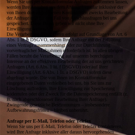
Wenn Sie uns per Kontaktformular Anfragen zukommen lassen,
werden Ihre Angaben aus dem Anfrageformular inklusive der
von Ihnen dort angegebenen Kontaktdaten zwecks Bearbeitung
der Anfrage und für den Fall von Anschlussfragen bei uns
gespeichert. Diese Daten geben wir nicht ohne Ihre
Einwilligung weiter.
Die Verarbeitung dieser Daten erfolgt auf Grundlage von Art. 6
Abs. 1 lit. b DSGVO, sofern Ihre Anfrage mit der Erfüllung
eines Vertrags zusammenhängt oder zur Durchführung
vorvertraglicher Maßnahmen erforderlich ist. In allen übrigen
Fällen beruht die Verarbeitung auf unserem berechtigten
Interesse an der effektiven Bearbeitung der an uns gerichteten
Anfragen (Art. 6 Abs. 1 lit. f DSGVO) oder auf Ihrer
Einwilligung (Art. 6 Abs. 1 lit. a DSGVO) sofern diese
abgefragt wurde. Die von Ihnen im Kontaktformular
eingegebenen Daten verbleiben bei uns, bis Sie uns zur
Löschung auffordern, Ihre Einwilligung zur Speicherung
widerrufen oder der Zweck für die Datenspeicherung entfällt (z.
B. nach abgeschlossener Bearbeitung Ihrer Anfrage).
Zwingende gesetzliche Bestimmungen – insbesondere
Aufbewahrungsfristen – bleiben unberührt.
Anfrage per E-Mail, Telefon oder Telefax
Wenn Sie uns per E-Mail, Telefon oder Telefax kontaktieren,
wird Ihre Anfrage inklusive aller daraus hervorgehenden