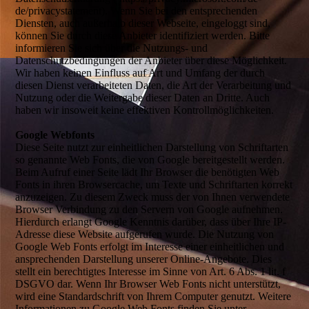
de/privacystatement). Wenn Sie bei den entsprechenden
Diensten, auch außerhalb dieser Webseite, eingeloggt sind,
können Sie durch diese Anbieter identifiziert werden. Bitte
informieren Sie sich über die Nutzungs- und
Datenschutzbedingungen der Anbieter über diese Möglichkeit.
Wir haben keinen Einfluss auf Art und Umfang der durch
diesen Dienst verarbeiteten Daten, die Art der Verarbeitung und
Nutzung oder die Weitergabe dieser Daten an Dritte. Auch
haben wir insoweit keine effektiven Kontrollmöglichkeiten.
Google Webfonts
Diese Seite nutzt zur einheitlichen Darstellung von Schriftarten
so genannte Web Fonts, die von Google bereitgestellt werden.
Beim Aufruf einer Seite lädt Ihr Browser die benötigten Web
Fonts in ihren Browsercache, um Texte und Schriftarten korrekt
anzuzeigen. Zu diesem Zweck muss der von Ihnen verwendete
Browser Verbindung zu den Servern von Google aufnehmen.
Hierdurch erlangt Google Kenntnis darüber, dass über Ihre IP-
Adresse diese Website aufgerufen wurde. Die Nutzung von
Google Web Fonts erfolgt im Interesse einer einheitlichen und
ansprechenden Darstellung unserer Online-Angebote. Dies
stellt ein berechtigtes Interesse im Sinne von Art. 6 Abs. 1 lit. f
DSGVO dar. Wenn Ihr Browser Web Fonts nicht unterstützt,
wird eine Standardschrift von Ihrem Computer genutzt. Weitere
Informationen zu Google Web Fonts finden Sie unter