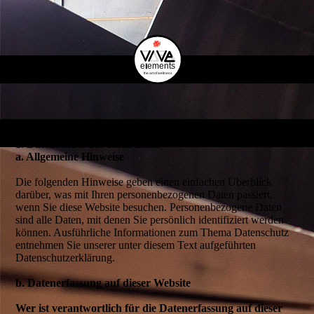
Datenschutzerklärung
1. Datenschutz auf einen Blick
a. Allgemeine Hinweise
Die folgenden Hinweise geben einen einfachen Überblick
darüber, was mit Ihren personenbezogenen Daten passiert,
wenn Sie diese Website besuchen. Personenbezogene Daten
sind alle Daten, mit denen Sie persönlich identifiziert werden
können. Ausführliche Informationen zum Thema Datenschutz
entnehmen Sie unserer unter diesem Text aufgeführten
Datenschutzerklärung.
b. Datenerfassung auf dieser Website
Wer ist verantwortlich für die Datenerfassung auf dieser