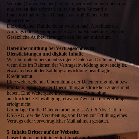
Website (Nutzungsdaten) erheben, verarbeiten und nutzen wir
nur, soweit dies erforderlich ist, um dem Nutzer die
Inanspruchnahme des Dienstes zu ermöglichen oder
abzurechnen.
Die erhobenen Kundendaten werden nach Abschluss des
Auftrags oder Beendigung der Geschäftsbeziehung gelöscht.
Gesetzliche Aufbewahrungsfristen bleiben unberührt.
Datenübermittlung bei Vertragsschluss für
Dienstleistungen und digitale Inhalte
Wir übermitteln personenbezogene Daten an Dritte nur dann,
wenn dies im Rahmen der Vertragsabwicklung notwendig ist,
etwa an das mit der Zahlungsabwicklung beauftragte
Kreditinstitut.
Eine weitergehende Übermittlung der Daten erfolgt nicht bzw.
nur dann, wenn Sie der Übermittlung ausdrücklich zugestimmt
haben. Eine Weitergabe Ihrer Daten an Dritte ohne
ausdrückliche Einwilligung, etwa zu Zwecken der Werbung,
erfolgt nicht.
Grundlage für die Datenverarbeitung ist Art. 6 Abs. 1 lit. b
DSGVO, der die Verarbeitung von Daten zur Erfüllung eines
Vertrags oder vorvertraglicher Maßnahmen gestattet.
5. Inhalte Dritter auf der Webseite
Unser Internetauftritt integriert Inhalte anderer Anbieter. Dies