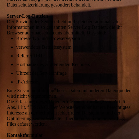
Datenschutzerklärung gesondert behandelt.
Server-Log-Dateien
Der Provider der Seiten erhebt und speichert automatisch
Informationen in so genannten Server-Log-Dateien, die Ihr
Browser automatisch an uns übermittelt. Dies sind:
Browsertyp und Browserversion
verwendetes Betriebssystem
Referrer URL
Hostname des zugreifenden Rechners
Uhrzeit der Serveranfrage
IP-Adresse
Eine Zusammenführung dieser Daten mit anderen Datenquellen
wird nicht vorgenommen.
Die Erfassung dieser Daten erfolgt auf Grundlage von Art. 6
Abs. 1 lit. f DSGVO. Der Websitebetreiber hat ein berechtigtes
Interesse an der technisch fehlerfreien Darstellung und der
Optimierung seiner Website – hierzu müssen die Server-Log-
Files erfasst werden.
Kontaktformular