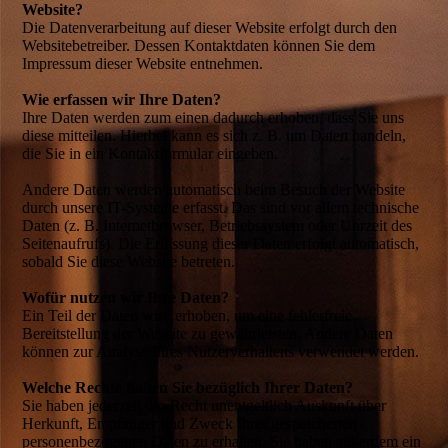
Website?
Die Datenverarbeitung auf dieser Website erfolgt durch den
Websitebetreiber. Dessen Kontaktdaten können Sie dem
Impressum dieser Website entnehmen.
Wie erfassen wir Ihre Daten?
Ihre Daten werden zum einen dadurch erhoben, dass Sie uns
diese mitteilen. Hierbei kann es sich z. B. um Daten handeln,
die Sie in ein Kontaktformular eingeben.
Andere Daten werden automatisch beim Besuch der Website
durch unsere IT-Systeme erfasst. Das sind vor allem technische
Daten (z. B. Internetbrowser, Betriebssystem oder Uhrzeit des
Seitenaufrufs). Die Erfassung dieser Daten erfolgt automatisch,
sobald Sie diese Website betreten.
Wofür nutzen wir Ihre Daten?
Ein Teil der Daten wird erhoben, um eine fehlerfreie
Bereitstellung der Website zu gewährleisten. Andere Daten
können zur Analyse Ihres Nutzerverhaltens verwendet werden.
Welche Rechte haben Sie bezüglich Ihrer Daten?
Sie haben jederzeit das Recht unentgeltlich Auskunft über
Herkunft, Empfänger und Zweck Ihrer gespeicherten
personenbezogenen Daten zu erhalten. Sie haben außerdem ein