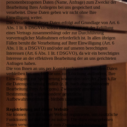
personenbezogenen Daten (Name, Anfrage) zum Zwecke der
Bearbeitung Ihres Anliegens bei uns gespeichert und
verarbeitet. Diese Daten geben wir nicht ohne Ihre
Einwilligung weiter.
Die Verarbeitung dieser Daten erfolgt auf Grundlage von Art. 6
Abs. 1 lit. b DSGVO, sofern Ihre Anfrage mit der Erfüllung
eines Vertrags zusammenhängt oder zur Durchführung
vorvertraglicher Maßnahmen erforderlich ist. In allen übrigen
Fällen beruht die Verarbeitung auf Ihrer Einwilligung (Art. 6
Abs. 1 lit. a DSGVO) und/oder auf unseren berechtigten
Interessen (Art. 6 Abs. 1 lit. f DSGVO), da wir ein berechtigtes
Interesse an der effektiven Bearbeitung der an uns gerichteten
Anfragen haben.
Die von Ihnen an uns per Kontaktanfragen übersandten Daten
verbleiben bei uns, bis Sie uns zur Löschung auffordern, Ihre
Einwilligung zur Speicherung widerrufen oder der Zweck für
die Datenspeicherung entfällt (z. B. nach abgeschlossener
Bearbeitung Ihres Anliegens). Zwingende gesetzliche
Bestimmungen – insbesondere gesetzliche
Aufbewahrungsfristen – bleiben unberührt.
Registrierung auf dieser Website
Sie können sich auf dieser Website registrieren, um zusätzliche
Funktionen auf der Seite zu nutzen. Die dazu eingegebenen
Daten verwenden wir nur zum Zwecke der Nutzung des