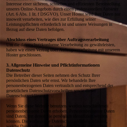
Interesse einer sicheren, schnellen und effizienten Bereitstellung
unseres Online-Angebots durch einen professionellen Anbieter
(Art. 6 Abs. 1 lit. f DSGVO). Unser Hoster wird Ihre Daten nur
insoweit verarbeiten, wie dies zur Erfüllung seiner
Leistungspflichten erforderlich ist und unsere Weisungen in
Bezug auf diese Daten befolgen.
Abschluss eines Vertrages über Auftragsverarbeitung
Um die datenschutzkonforme Verarbeitung zu gewährleisten,
haben wir einen Vertrag über Auftragsverarbeitung mit unserem
Hoster geschlossen.
3. Allgemeine Hinweise und Pflichtinformationen
Datenschutz
Die Betreiber dieser Seiten nehmen den Schutz Ihrer
persönlichen Daten sehr ernst. Wir behandeln Ihre
personenbezogenen Daten vertraulich und entsprechend der
gesetzlichen Datenschutzvorschriften sowie dieser
Datenschutzerklärung.
Wenn Sie diese Website benutzen, werden verschiedene
personenbezogene Daten erhoben. Personenbezogene Daten
sind Daten, mit denen Sie persönlich identifiziert werden
können. Die vorliegende Datenschutzerklärung erläutert,
welche Daten wir erheben und wofür wir sie nutzen. Sie