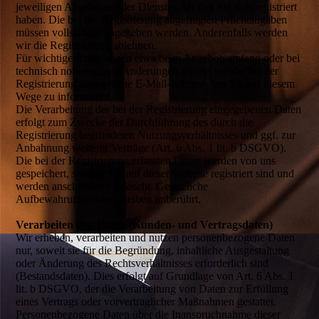
jeweiligen Angebotes oder Dienstes, für den Sie sich registriert
haben. Die bei der Registrierung abgefragten Pflichtangaben
müssen vollständig angegeben werden. Anderenfalls werden
wir die Registrierung ablehnen.
Für wichtige Änderungen etwa beim Angebotsumfang oder bei
technisch notwendigen Änderungen nutzen wir die bei der
Registrierung angegebene E-Mail-Adresse, um Sie auf diesem
Wege zu informieren.
Die Verarbeitung der bei der Registrierung eingegebenen Daten
erfolgt zum Zwecke der Durchführung des durch die
Registrierung begründeten Nutzungsverhältnisses und ggf. zur
Anbahnung weiterer Verträge (Art. 6 Abs. 1 lit. b DSGVO).
Die bei der Registrierung erfassten Daten werden von uns
gespeichert, solange Sie auf dieser Website registriert sind und
werden anschließend gelöscht. Gesetzliche
Aufbewahrungsfristen bleiben unberührt.
Verarbeiten von Daten (Kunden- und Vertragsdaten)
Wir erheben, verarbeiten und nutzen personenbezogene Daten
nur, soweit sie für die Begründung, inhaltliche Ausgestaltung
oder Änderung des Rechtsverhältnisses erforderlich sind
(Bestandsdaten). Dies erfolgt auf Grundlage von Art. 6 Abs. 1
lit. b DSGVO, der die Verarbeitung von Daten zur Erfüllung
eines Vertrags oder vorvertraglicher Maßnahmen gestattet.
Personenbezogene Daten über die Inanspruchnahme dieser