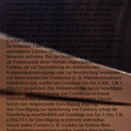
Die meisten der von uns verwendeten Cookies sind so genannte
„Session-Cookies“. Sie werden nach Ende Ihres Besuchs
automatisch gelöscht. Andere Cookies bleiben auf Ihrem
Endgerät gespeichert bis Sie diese löschen. Diese Cookies
ermöglichen es uns, Ihren Browser beim nächsten Besuch
wiederzuerkennen. Sie können Ihren Browser so einstellen,
dass Sie über das Setzen von Cookies informiert werden und
Cookies nur im Einzelfall erlauben, die Annahme von Cookies
für bestimmte Fälle oder generell ausschließen sowie das
automatische Löschen der Cookies beim Schließen des
Browsers aktivieren. Bei der Deaktivierung von Cookies kann
die Funktionalität dieser Website eingeschränkt sein.
Cookies, die zur Durchführung des elektronischen
Kommunikationsvorgangs oder zur Bereitstellung bestimmter,
von Ihnen erwünschter Funktionen (z. B. Warenkorbfunktion)
erforderlich sind, werden auf Grundlage von Art. 6 Abs. 1 lit. f
DSGVO gespeichert. Der Websitebetreiber hat ein berechtigtes
Interesse an der Speicherung von Cookies zur technisch
fehlerfreien und optimierten Bereitstellung seiner Dienste.
Sofern eine entsprechende Einwilligung abgefragt wurde (z. B.
eine Einwilligung zur Speicherung von Cookies), erfolgt die
Verarbeitung ausschließlich auf Grundlage von Art. 6 Abs. 1 lit.
a DSGVO; die Einwilligung ist jederzeit widerrufbar.
Soweit andere Cookies (z. B. Cookies zur Analyse Ihres
Surfverhaltens) gespeichert werden, werden diese in dieser