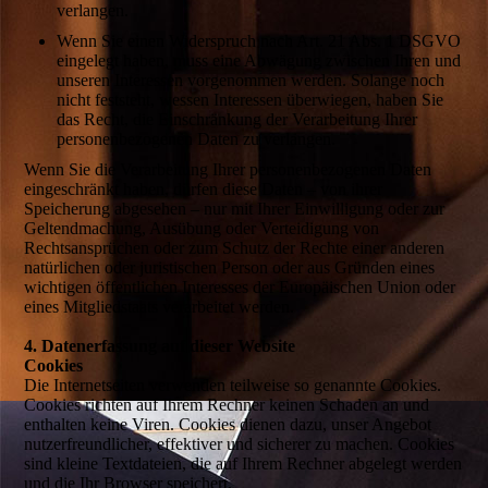
verlangen.
Wenn Sie einen Widerspruch nach Art. 21 Abs. 1 DSGVO
eingelegt haben, muss eine Abwägung zwischen Ihren und
unseren Interessen vorgenommen werden. Solange noch
nicht feststeht, wessen Interessen überwiegen, haben Sie
das Recht, die Einschränkung der Verarbeitung Ihrer
personenbezogenen Daten zu verlangen.
Wenn Sie die Verarbeitung Ihrer personenbezogenen Daten
eingeschränkt haben, dürfen diese Daten – von ihrer
Speicherung abgesehen – nur mit Ihrer Einwilligung oder zur
Geltendmachung, Ausübung oder Verteidigung von
Rechtsansprüchen oder zum Schutz der Rechte einer anderen
natürlichen oder juristischen Person oder aus Gründen eines
wichtigen öffentlichen Interesses der Europäischen Union oder
eines Mitgliedstaats verarbeitet werden.
4. Datenerfassung auf dieser Website
Cookies
Die Internetseiten verwenden teilweise so genannte Cookies.
Cookies richten auf Ihrem Rechner keinen Schaden an und
enthalten keine Viren. Cookies dienen dazu, unser Angebot
nutzerfreundlicher, effektiver und sicherer zu machen. Cookies
sind kleine Textdateien, die auf Ihrem Rechner abgelegt werden
und die Ihr Browser speichert.