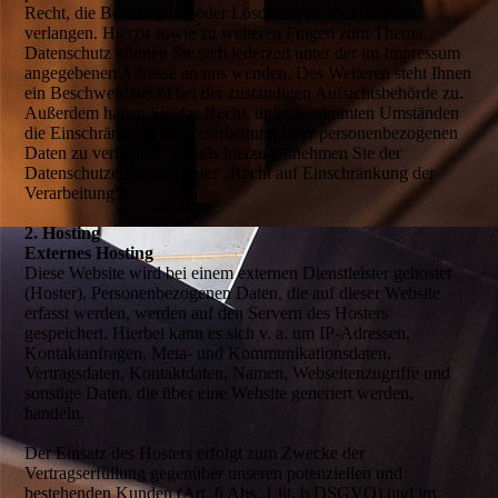
Recht, die Berichtigung oder Löschung dieser Daten zu
verlangen. Hierzu sowie zu weiteren Fragen zum Thema
Datenschutz können Sie sich jederzeit unter der im Impressum
angegebenen Adresse an uns wenden. Des Weiteren steht Ihnen
ein Beschwerderecht bei der zuständigen Aufsichtsbehörde zu.
Außerdem haben Sie das Recht, unter bestimmten Umständen
die Einschränkung der Verarbeitung Ihrer personenbezogenen
Daten zu verlangen. Details hierzu entnehmen Sie der
Datenschutzerklärung unter „Recht auf Einschränkung der
Verarbeitung“.
2. Hosting
Externes Hosting
Diese Website wird bei einem externen Dienstleister gehostet
(Hoster). Personenbezogenen Daten, die auf dieser Website
erfasst werden, werden auf den Servern des Hosters
gespeichert. Hierbei kann es sich v. a. um IP-Adressen,
Kontaktanfragen, Meta- und Kommunikationsdaten,
Vertragsdaten, Kontaktdaten, Namen, Webseitenzugriffe und
sonstige Daten, die über eine Website generiert werden,
handeln.
Der Einsatz des Hosters erfolgt zum Zwecke der
Vertragserfüllung gegenüber unseren potenziellen und
bestehenden Kunden (Art. 6 Abs. 1 lit. b DSGVO) und im