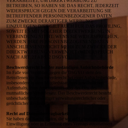
VERARBEITET, UM DIREKTWERBUNG ZU
BETREIBEN, SO HABEN SIE DAS RECHT, JEDERZEIT
WIDERSPRUCH GEGEN DIE VERARBEITUNG SIE
BETREFFENDER PERSONENBEZOGENER DATEN
ZUM ZWECKE DERARTIGER WERBUNG
EINZULEGEN; DIES GILT AUCH FÜR DAS PROFILING,
SOWEIT ES MIT SOLCHER DIREKTWERBUNG IN
VERBINDUNG STEHT. WENN SIE WIDERSPRECHEN,
WERDEN IHRE PERSONENBEZOGENEN DATEN
ANSCHLIESSEND NICHT MEHR ZUM ZWECKE DER
DIREKTWERBUNG VERWENDET (WIDERSPRUCH
NACH ART. 21 ABS. 2 DSGVO).
Beschwerderecht bei der zuständigen Aufsichtsbehörde
Im Falle von Verstößen gegen die DSGVO steht den
Betroffenen ein Beschwerderecht bei einer Aufsichtsbehörde,
insbesondere in dem Mitgliedstaat ihres gewöhnlichen
Aufenthalts, ihres Arbeitsplatzes oder des Orts des
mutmaßlichen Verstoßes zu. Das Beschwerderecht besteht
unbeschadet anderweitiger verwaltungsrechtlicher oder
gerichtlicher Rechtsbehelfe.
Recht auf Datenübertragbarkeit
Sie haben das Recht, Daten, die wir auf Grundlage Ihrer
Einwilligung oder in Erfüllung eines Vertrags automatisiert