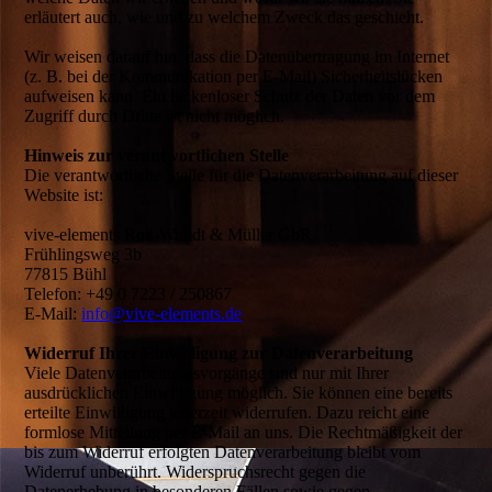
erläutert auch, wie und zu welchem Zweck das geschieht.
Wir weisen darauf hin, dass die Datenübertragung im Internet
(z. B. bei der Kommunikation per E-Mail) Sicherheitslücken
aufweisen kann. Ein lückenloser Schutz der Daten vor dem
Zugriff durch Dritte ist nicht möglich.
Hinweis zur verantwortlichen Stelle
Die verantwortliche Stelle für die Datenverarbeitung auf dieser
Website ist:
vive-elements Roß-Wundt & Müller GbR
Frühlingsweg 3b
77815 Bühl
Telefon: +49 0 7223 / 250867
E-Mail:
info@vive-elements.de
Widerruf Ihrer Einwilligung zur Datenverarbeitung
Viele Datenverarbeitungsvorgänge sind nur mit Ihrer
ausdrücklichen Einwilligung möglich. Sie können eine bereits
erteilte Einwilligung jederzeit widerrufen. Dazu reicht eine
formlose Mitteilung per E-Mail an uns. Die Rechtmäßigkeit der
bis zum Widerruf erfolgten Datenverarbeitung bleibt vom
Widerruf unberührt. Widerspruchsrecht gegen die
Datenerhebung in besonderen Fällen sowie gegen